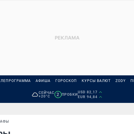
ЕЛЕПРОГРАММА
АФИША
ГОРОСКОП
КУРСЫ ВАЛЮТ
ZODY
П
USD 82,17
СЕЙЧАС
2
ПРОБКИ
+20°C
EUR 94,84
РАФЫ
афы