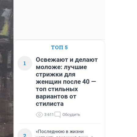
ТОП 5
Освежают и делают
1
моложе: лучшие
стрижки для
женщин после 40 —
топ стильных
вариантов от
стилиста
3 611
Обсудить
«Последнюю в жизни
2