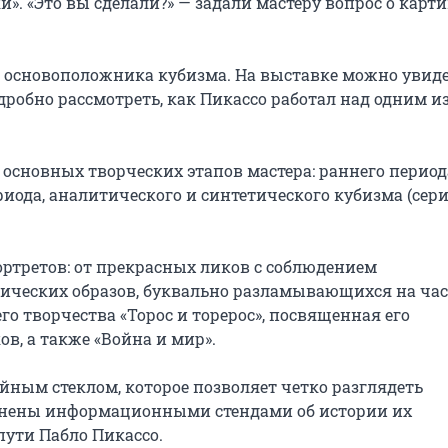
. «Это вы сделали?» — задали мастеру вопрос о картин
, основоположника кубизма. На выставке можно увиде
дробно рассмотреть, как Пикассо работал над одним из
основных творческих этапов мастера: раннего периода
риода, аналитического и синтетического кубизма (сери
ртретов: от прекрасных ликов с соблюдением 
ческих образов, буквально разламывающихся на част
го творчества «Торос и торерос», посвященная его 
, а также «Война и мир».

ным стеклом, которое позволяет четко разглядеть 
нены информационными стендами об истории их 
пути Пабло Пикассо.