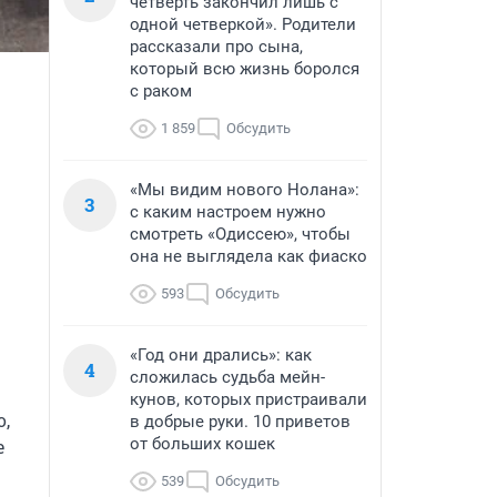
четверть закончил лишь с
одной четверкой». Родители
рассказали про сына,
который всю жизнь боролся
с раком
1 859
Обсудить
«Мы видим нового Нолана»:
3
с каким настроем нужно
смотреть «Одиссею», чтобы
она не выглядела как фиаско
593
Обсудить
«Год они дрались»: как
4
сложилась судьба мейн-
кунов, которых пристраивали
, 
в добрые руки. 10 приветов
от больших кошек
 
539
Обсудить