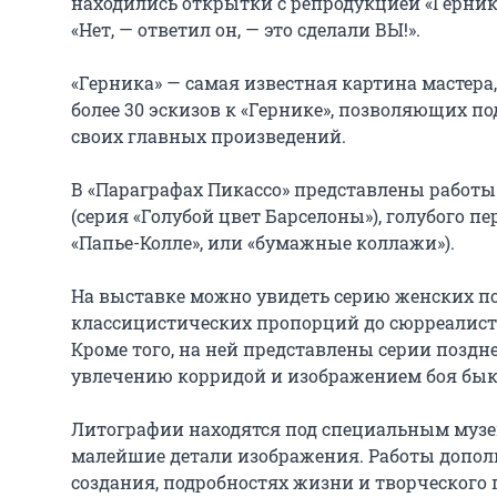
находились открытки с репродукцией «Герники»
«Нет, — ответил он, — это сделали ВЫ!».

«Герника» — самая известная картина мастера
более 30 эскизов к «Гернике», позволяющих по
своих главных произведений.

В «Параграфах Пикассо» представлены работы 
(серия «Голубой цвет Барселоны»), голубого пе
«Папье-Колле», или «бумажные коллажи»).

На выставке можно увидеть серию женских по
классицистических пропорций до сюрреалисти
Кроме того, на ней представлены серии поздне
увлечению корридой и изображением боя быков
Литографии находятся под специальным музей
малейшие детали изображения. Работы допол
создания, подробностях жизни и творческого 