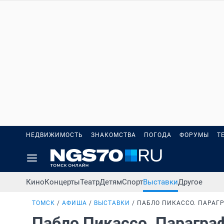
НЕДВИЖИМОСТЬ
ЗНАКОМСТВА
ПОГОДА
ФОРУМЫ
Т
Кино
Концерты
Театр
Детям
Спорт
Выставки
Другое
ТОМСК
АФИША
ВЫСТАВКИ
ПАБЛО ПИКАССО. ПАРАГ
Пабло Пикассо. Парагр