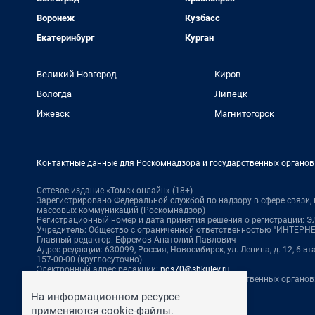
Воронеж
Кузбасс
Екатеринбург
Курган
Великий Новгород
Киров
Вологда
Липецк
Ижевск
Магнитогорск
Контактные данные для Роскомнадзора и государственных органов
Сетевое издание «Томск онлайн» (18+)
Зарегистрировано Федеральной службой по надзору в сфере связи
массовых коммуникаций (Роскомнадзор)
Регистрационный номер и дата принятия решения о регистрации: ЭЛ 
Учредитель: Общество с ограниченной ответственностью "ИНТЕР
Главный редактор: Ефремов Анатолий Павлович
Адрес редакции: 630099, Россия, Новосибирск, ул. Ленина, д. 12, 6 эта
157-00-00 (круглосуточно)
Электронный адрес редакции:
ngs70@shkulev.ru
Контактные данные для Роскомнадзора и государственных органов
Техподдержка:
help@shkulev.ru
На информационном ресурсе
По вопросам коммерческого сотрудничества:
применяются cookie-файлы.