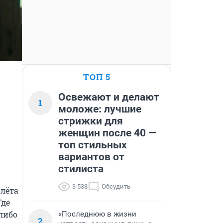
ТОП 5
Освежают и делают
1
моложе: лучшие
стрижки для
женщин после 40 —
топ стильных
вариантов от
стилиста
3 538
Обсудить
лёта 
де 
либо 
«Последнюю в жизни
2