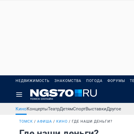
НЕДВИЖИМОСТЬ
ЗНАКОМСТВА
ПОГОДА
ФОРУМЫ
Т
Кино
Концерты
Театр
Детям
Спорт
Выставки
Другое
ТОМСК
АФИША
КИНО
ГДЕ НАШИ ДЕНЬГИ?
Где наши деньги?