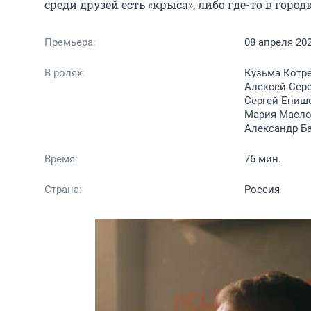
среди друзей есть «крыса», либо где-то в город
Премьера:
08 апреля 20
В ролях:
Кузьма Котре
Алексей Сере
Сергей Епише
Мария Маслов
Александр Б
Время:
76 мин.
Страна:
Россия