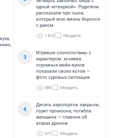
четверть закончил лишь с
одной четверкой». Родители
рассказали про сына,
который всю жизнь боролся
с раком
1 612
Обсудить
куха,
нкин,
Игривые слонопотамы с
3
характером: хозяева
огромных мейн-кунов
показали своих котов —
фото суровых питомцев
589
Обсудить
Десять аэропортов закрыли,
4
горит промзона, погибла
женщина — главное об
атаках дронов
577
Обсудить