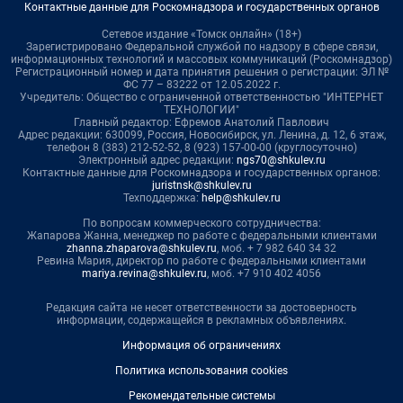
Контактные данные для Роскомнадзора и государственных органов
Сетевое издание «Томск онлайн» (18+)
Зарегистрировано Федеральной службой по надзору в сфере связи,
информационных технологий и массовых коммуникаций (Роскомнадзор)
Регистрационный номер и дата принятия решения о регистрации: ЭЛ №
ФС 77 – 83222 от 12.05.2022 г.
Учредитель: Общество с ограниченной ответственностью "ИНТЕРНЕТ
ТЕХНОЛОГИИ"
Главный редактор: Ефремов Анатолий Павлович
Адрес редакции: 630099, Россия, Новосибирск, ул. Ленина, д. 12, 6 этаж,
телефон 8 (383) 212-52-52, 8 (923) 157-00-00 (круглосуточно)
Электронный адрес редакции:
ngs70@shkulev.ru
Контактные данные для Роскомнадзора и государственных органов:
juristnsk@shkulev.ru
Техподдержка:
help@shkulev.ru
По вопросам коммерческого сотрудничества:
Жапарова Жанна, менеджер по работе с федеральными клиентами
zhanna.zhaparova@shkulev.ru
, моб. + 7 982 640 34 32
Ревина Мария, директор по работе с федеральными клиентами
mariya.revina@shkulev.ru
, моб. +7 910 402 4056
Редакция сайта не несет ответственности за достоверность
информации, содержащейся в рекламных объявлениях.
Информация об ограничениях
Политика использования cookies
Рекомендательные системы