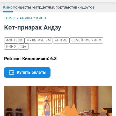
Кино
Концерты
Театр
Детям
Спорт
Выставки
Другое
ТОМСК
АФИША
КИНО
Кот-призрак Андзу
ФЭНТЕЗИ
МУЛЬТФИЛЬМ
АНИМЕ
СЕМЕЙНОЕ КИНО
КИНО
12+
Рейтинг Кинопоиска: 6.8
Купить билеты