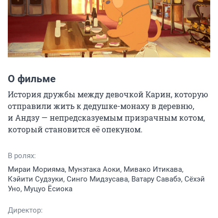
О фильме
История дружбы между девочкой Карин, которую 
отправили жить к дедушке-монаху в деревню, 
и Андзу — непредсказуемым призрачным котом, 
который становится её опекуном.
В ролях:
Мираи Морияма, Мунэтака Аоки, Мивако Итикава,
Кэйити Судзуки, Синго Мидзусава, Ватару Савабэ, Сёхэй
Уно, Муцуо Ёсиока
Директор: