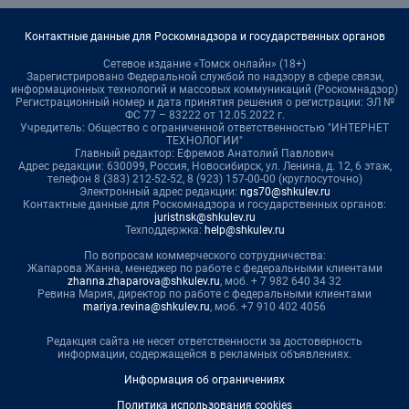
Контактные данные для Роскомнадзора и государственных органов
Сетевое издание «Томск онлайн» (18+)
Зарегистрировано Федеральной службой по надзору в сфере связи,
информационных технологий и массовых коммуникаций (Роскомнадзор)
Регистрационный номер и дата принятия решения о регистрации: ЭЛ №
ФС 77 – 83222 от 12.05.2022 г.
Учредитель: Общество с ограниченной ответственностью "ИНТЕРНЕТ
ТЕХНОЛОГИИ"
Главный редактор: Ефремов Анатолий Павлович
Адрес редакции: 630099, Россия, Новосибирск, ул. Ленина, д. 12, 6 этаж,
телефон 8 (383) 212-52-52, 8 (923) 157-00-00 (круглосуточно)
Электронный адрес редакции:
ngs70@shkulev.ru
Контактные данные для Роскомнадзора и государственных органов:
juristnsk@shkulev.ru
Техподдержка:
help@shkulev.ru
По вопросам коммерческого сотрудничества:
Жапарова Жанна, менеджер по работе с федеральными клиентами
zhanna.zhaparova@shkulev.ru
, моб. + 7 982 640 34 32
Ревина Мария, директор по работе с федеральными клиентами
mariya.revina@shkulev.ru
, моб. +7 910 402 4056
Редакция сайта не несет ответственности за достоверность
информации, содержащейся в рекламных объявлениях.
Информация об ограничениях
Политика использования cookies