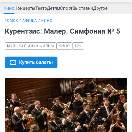
Кино
Концерты
Театр
Детям
Спорт
Выставки
Другое
ТОМСК
АФИША
КИНО
Курентзис: Малер. Симфония № 5
МУЗЫКАЛЬНЫЙ ФИЛЬМ
КИНО
12+
Купить билеты