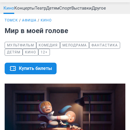
Кино
Концерты
Театр
Детям
Спорт
Выставки
Другое
ТОМСК
АФИША
КИНО
Мир в моей голове
МУЛЬТФИЛЬМ
КОМЕДИЯ
МЕЛОДРАМА
ФАНТАСТИКА
ДЕТЯМ
КИНО
12+
Купить билеты