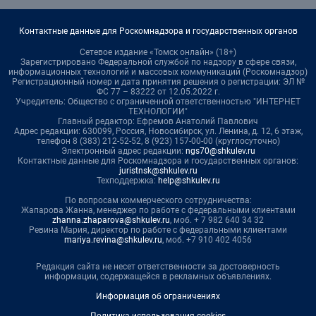
Контактные данные для Роскомнадзора и государственных органов
Сетевое издание «Томск онлайн» (18+)
Зарегистрировано Федеральной службой по надзору в сфере связи,
информационных технологий и массовых коммуникаций (Роскомнадзор)
Регистрационный номер и дата принятия решения о регистрации: ЭЛ №
ФС 77 – 83222 от 12.05.2022 г.
Учредитель: Общество с ограниченной ответственностью "ИНТЕРНЕТ
ТЕХНОЛОГИИ"
Главный редактор: Ефремов Анатолий Павлович
Адрес редакции: 630099, Россия, Новосибирск, ул. Ленина, д. 12, 6 этаж,
телефон 8 (383) 212-52-52, 8 (923) 157-00-00 (круглосуточно)
Электронный адрес редакции:
ngs70@shkulev.ru
Контактные данные для Роскомнадзора и государственных органов:
juristnsk@shkulev.ru
Техподдержка:
help@shkulev.ru
По вопросам коммерческого сотрудничества:
Жапарова Жанна, менеджер по работе с федеральными клиентами
zhanna.zhaparova@shkulev.ru
, моб. + 7 982 640 34 32
Ревина Мария, директор по работе с федеральными клиентами
mariya.revina@shkulev.ru
, моб. +7 910 402 4056
Редакция сайта не несет ответственности за достоверность
информации, содержащейся в рекламных объявлениях.
Информация об ограничениях