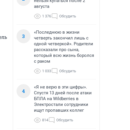
нельзя купаться после 2
августа
1 376
Обсудить
«Последнюю в жизни
3
ль 
четверть закончил лишь с
одной четверкой». Родители
рассказали про сына,
который всю жизнь боролся
с раком
1 033
Обсудить
«Я не верю в эти цифры».
4
Спустя 13 дней после атаки
БПЛА на Wildberries в
Электростали сотрудники
ищут пропавших коллег
814
Обсудить