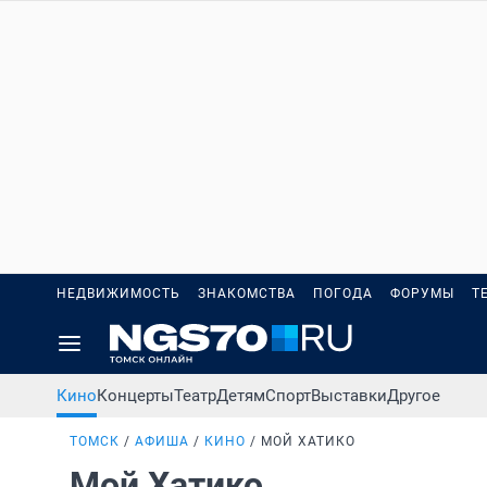
НЕДВИЖИМОСТЬ
ЗНАКОМСТВА
ПОГОДА
ФОРУМЫ
Т
Кино
Концерты
Театр
Детям
Спорт
Выставки
Другое
ТОМСК
АФИША
КИНО
МОЙ ХАТИКО
Мой Хатико