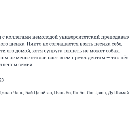
од с коллегами немолодой университетский преподавате
го щенка. Никто не соглашается взять пёсика себе, 
его домой, хотя супруга терпеть не может собак. 
ем не менее отказывает всем претендентам — так пёс 
членом семьи.
23
Джоан Чэнь, Бай Цзюйган, Цянь Бо, Ян Бо, Лю Цзюн, Ду Шимэй