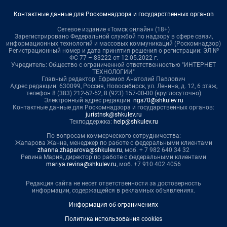
Контактные данные для Роскомнадзора и государственных органов
Сетевое издание «Томск онлайн» (18+)
Зарегистрировано Федеральной службой по надзору в сфере связи,
информационных технологий и массовых коммуникаций (Роскомнадзор)
Регистрационный номер и дата принятия решения о регистрации: ЭЛ №
ФС 77 – 83222 от 12.05.2022 г.
Учредитель: Общество с ограниченной ответственностью "ИНТЕРНЕТ
ТЕХНОЛОГИИ"
Главный редактор: Ефремов Анатолий Павлович
Адрес редакции: 630099, Россия, Новосибирск, ул. Ленина, д. 12, 6 этаж,
телефон 8 (383) 212-52-52, 8 (923) 157-00-00 (круглосуточно)
Электронный адрес редакции:
ngs70@shkulev.ru
Контактные данные для Роскомнадзора и государственных органов:
juristnsk@shkulev.ru
Техподдержка:
help@shkulev.ru
По вопросам коммерческого сотрудничества:
Жапарова Жанна, менеджер по работе с федеральными клиентами
zhanna.zhaparova@shkulev.ru
, моб. + 7 982 640 34 32
Ревина Мария, директор по работе с федеральными клиентами
mariya.revina@shkulev.ru
, моб. +7 910 402 4056
Редакция сайта не несет ответственности за достоверность
информации, содержащейся в рекламных объявлениях.
Информация об ограничениях
Политика использования cookies