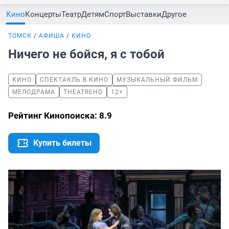
Кино
Концерты
Театр
Детям
Спорт
Выставки
Другое
ТОМСК
АФИША
КИНО
Ничего не бойся, я с тобой
КИНО
СПЕКТАКЛЬ В КИНО
МУЗЫКАЛЬНЫЙ ФИЛЬМ
МЕЛОДРАМА
THEATREHD
12+
Рейтинг Кинопоиска: 8.9
Купить билеты