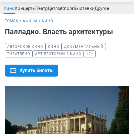
Кино
Концерты
Театр
Детям
Спорт
Выставки
Другое
ТОМСК
АФИША
КИНО
Палладио. Власть архитектуры
АВТОРСКОЕ КИНО
КИНО
ДОКУМЕНТАЛЬНЫЙ
THEATREHD
АРТ-ЛЕКТОРИЙ В КИНО
12+
Купить билеты