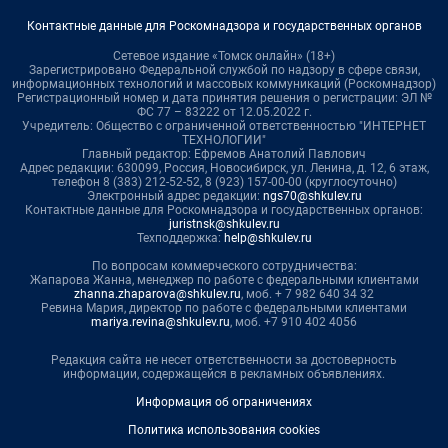
Контактные данные для Роскомнадзора и государственных органов
Сетевое издание «Томск онлайн» (18+)
Зарегистрировано Федеральной службой по надзору в сфере связи,
информационных технологий и массовых коммуникаций (Роскомнадзор)
Регистрационный номер и дата принятия решения о регистрации: ЭЛ №
ФС 77 – 83222 от 12.05.2022 г.
Учредитель: Общество с ограниченной ответственностью "ИНТЕРНЕТ
ТЕХНОЛОГИИ"
Главный редактор: Ефремов Анатолий Павлович
Адрес редакции: 630099, Россия, Новосибирск, ул. Ленина, д. 12, 6 этаж,
телефон 8 (383) 212-52-52, 8 (923) 157-00-00 (круглосуточно)
Электронный адрес редакции:
ngs70@shkulev.ru
Контактные данные для Роскомнадзора и государственных органов:
juristnsk@shkulev.ru
Техподдержка:
help@shkulev.ru
По вопросам коммерческого сотрудничества:
Жапарова Жанна, менеджер по работе с федеральными клиентами
zhanna.zhaparova@shkulev.ru
, моб. + 7 982 640 34 32
Ревина Мария, директор по работе с федеральными клиентами
mariya.revina@shkulev.ru
, моб. +7 910 402 4056
Редакция сайта не несет ответственности за достоверность
информации, содержащейся в рекламных объявлениях.
Информация об ограничениях
Политика использования cookies