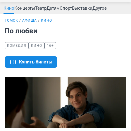
Кино
Концерты
Театр
Детям
Спорт
Выставки
Другое
ТОМСК
АФИША
КИНО
По любви
КОМЕДИЯ
КИНО
16+
Купить билеты