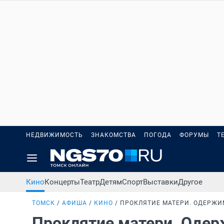
НЕДВИЖИМОСТЬ
ЗНАКОМСТВА
ПОГОДА
ФОРУМЫ
Т
Кино
Концерты
Театр
Детям
Спорт
Выставки
Другое
ТОМСК
АФИША
КИНО
ПРОКЛЯТИЕ МАТЕРИ. ОДЕРЖИ
Проклятие матери. Оде