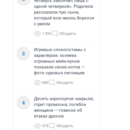
четверть закончил лишь с
одной четверкой». Родители
рассказали про сына,
который всю жизнь боролся
с раком
1 593
Обсудить
Игривые слонопотамы с
3
характером: хозяева
огромных мейн-кунов
показали своих котов —
фото суровых питомцев
580
Обсудить
Десять аэропортов закрыли,
4
горит промзона, погибла
женщина — главное об
атаках дронов
575
Обсудить