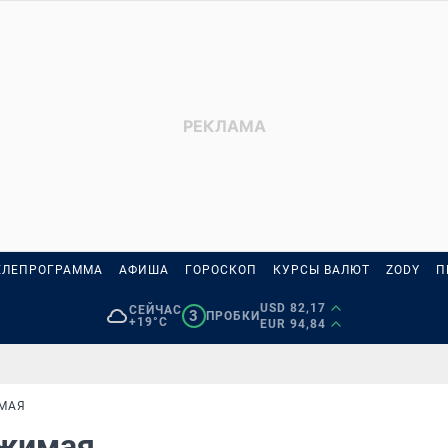
ЕЛЕПРОГРАММА
АФИША
ГОРОСКОП
КУРСЫ ВАЛЮТ
ZODY
П
USD 82,17
СЕЙЧАС
3
ПРОБКИ
+19°C
EUR 94,84
МАЯ
ржимая