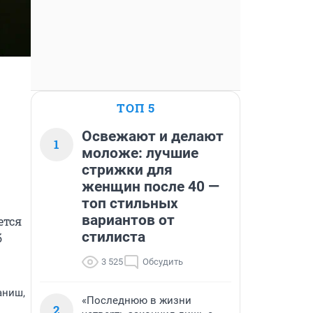
ТОП 5
Освежают и делают
1
моложе: лучшие
стрижки для
женщин после 40 —
топ стильных
вариантов от
тся 
стилиста
 
3 525
Обсудить
аниш,
«Последнюю в жизни
2