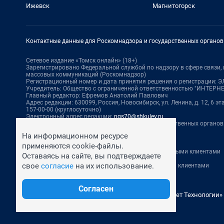
Ижевск
Магнитогорск
Контактные данные для Роскомнадзора и государственных органов
Сетевое издание «Томск онлайн» (18+)
Зарегистрировано Федеральной службой по надзору в сфере связи
массовых коммуникаций (Роскомнадзор)
Регистрационный номер и дата принятия решения о регистрации: ЭЛ 
Учредитель: Общество с ограниченной ответственностью "ИНТЕР
Главный редактор: Ефремов Анатолий Павлович
Адрес редакции: 630099, Россия, Новосибирск, ул. Ленина, д. 12, 6 эта
157-00-00 (круглосуточно)
Электронный адрес редакции:
ngs70@shkulev.ru
Контактные данные для Роскомнадзора и государственных органов
Техподдержка:
help@shkulev.ru
На информационном ресурсе
По вопросам коммерческого сотрудничества:
применяются cookie-файлы.
Жапарова Жанна, менеджер по работе с федеральными клиентами
Оставаясь на сайте, вы подтверждаете
zhanna.zhaparova@shkulev.ru
, моб. + 7 982 640 34 32
свое
согласие
на их использование.
Ревина Мария, директор по работе с федеральными клиентами
mariya.revina@shkulev.ru
, моб. +7 910 402 4056
Согласен
© ООО «Сеть городских порталов»
© ООО «Интернет Технологии»