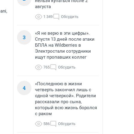
нельзя купаться после 2
августа
ani,
1 349
Обсудить
«Я не верю в эти цифры».
3
Спустя 13 дней после атаки
БПЛА на Wildberries в
Электростали сотрудники
ищут пропавших коллег
765
Обсудить
«Последнюю в жизни
4
четверть закончил лишь с
одной четверкой». Родители
рассказали про сына,
который всю жизнь боролся
с раком
586
Обсудить