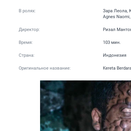
В ролях:
Зара Леола, К
Agnes Naomi, I
Директор:
Ризал Манто
Время:
103 мин.
Страна:
Индонезия
Оригинальное название:
Kereta Berdar