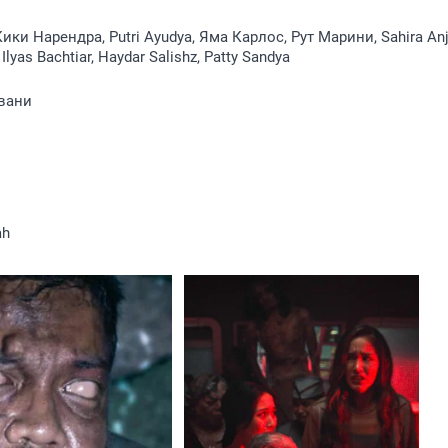
ики Нарендра, Putri Ayudya, Яма Карлос, Рут Марини, Sahira Anj
lyas Bachtiar, Haydar Salishz, Patty Sandya
вани
ah