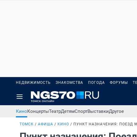
НЕДВИЖИМОСТЬ
ЗНАКОМСТВА
ПОГОДА
ФОРУМЫ
Т
Кино
Концерты
Театр
Детям
Спорт
Выставки
Другое
ТОМСК
АФИША
КИНО
ПУНКТ НАЗНАЧЕНИЯ: ПОЕЗД №
Пункт назначения: Поез