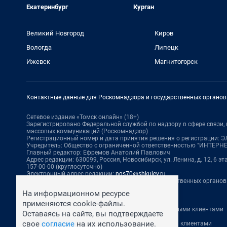
Екатеринбург
Курган
Великий Новгород
Киров
Вологда
Липецк
Ижевск
Магнитогорск
Контактные данные для Роскомнадзора и государственных органов
Сетевое издание «Томск онлайн» (18+)
Зарегистрировано Федеральной службой по надзору в сфере связи
массовых коммуникаций (Роскомнадзор)
Регистрационный номер и дата принятия решения о регистрации: ЭЛ 
Учредитель: Общество с ограниченной ответственностью "ИНТЕР
Главный редактор: Ефремов Анатолий Павлович
Адрес редакции: 630099, Россия, Новосибирск, ул. Ленина, д. 12, 6 эта
157-00-00 (круглосуточно)
Электронный адрес редакции:
ngs70@shkulev.ru
Контактные данные для Роскомнадзора и государственных органов
Техподдержка:
help@shkulev.ru
На информационном ресурсе
По вопросам коммерческого сотрудничества:
применяются cookie-файлы.
Жапарова Жанна, менеджер по работе с федеральными клиентами
Оставаясь на сайте, вы подтверждаете
zhanna.zhaparova@shkulev.ru
, моб. + 7 982 640 34 32
свое
согласие
на их использование.
Ревина Мария, директор по работе с федеральными клиентами