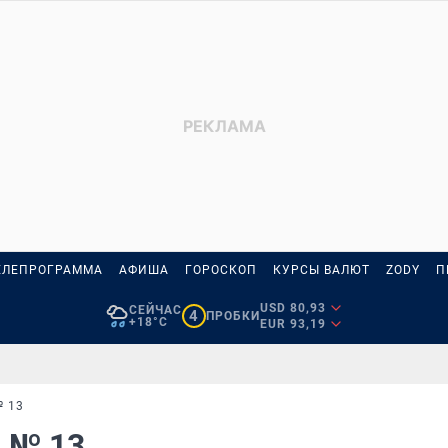
ЕЛЕПРОГРАММА
АФИША
ГОРОСКОП
КУРСЫ ВАЛЮТ
ZODY
П
USD 80,93
СЕЙЧАС
4
ПРОБКИ
+18°C
EUR 93,19
 13
д № 13