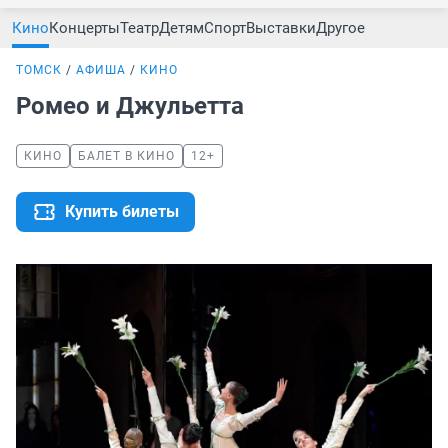
Кино
Концерты
Театр
Детям
Спорт
Выставки
Другое
ТОМСК
АФИША
КИНО
Ромео и Джульетта
КИНО
БАЛЕТ В КИНО
12+
Купить билеты