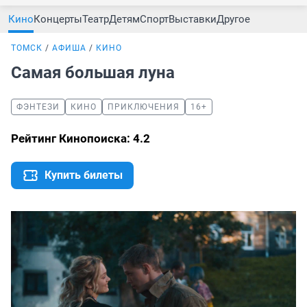
Кино
Концерты
Театр
Детям
Спорт
Выставки
Другое
ТОМСК
АФИША
КИНО
Самая большая луна
ФЭНТЕЗИ
КИНО
ПРИКЛЮЧЕНИЯ
16+
Рейтинг Кинопоиска: 4.2
Купить билеты