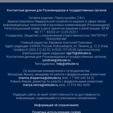
Контактные данные для Роскомнадзора и государственных органов
Сетевое издание «Томск онлайн» (18+)
Зарегистрировано Федеральной службой по надзору в сфере связи,
информационных технологий и массовых коммуникаций (Роскомнадзор)
Регистрационный номер и дата принятия решения о регистрации: ЭЛ №
ФС 77 – 83222 от 12.05.2022 г.
Учредитель: Общество с ограниченной ответственностью "ИНТЕРНЕТ
ТЕХНОЛОГИИ"
Главный редактор: Ефремов Анатолий Павлович
Адрес редакции: 630099, Россия, Новосибирск, ул. Ленина, д. 12, 6 этаж,
телефон 8 (383) 212-52-52, 8 (923) 157-00-00 (круглосуточно)
Электронный адрес редакции:
ngs70@shkulev.ru
Контактные данные для Роскомнадзора и государственных органов:
juristnsk@shkulev.ru
Техподдержка:
help@shkulev.ru
По вопросам коммерческого сотрудничества:
Жапарова Жанна, менеджер по работе с федеральными клиентами
zhanna.zhaparova@shkulev.ru
, моб. + 7 982 640 34 32
Ревина Мария, директор по работе с федеральными клиентами
mariya.revina@shkulev.ru
, моб. +7 910 402 4056
Редакция сайта не несет ответственности за достоверность
информации, содержащейся в рекламных объявлениях.
Информация об ограничениях
Политика использования cookies