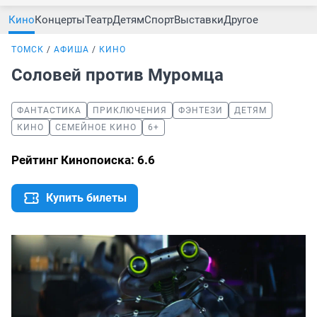
Кино
Концерты
Театр
Детям
Спорт
Выставки
Другое
ТОМСК
АФИША
КИНО
Соловей против Муромца
ФАНТАСТИКА
ПРИКЛЮЧЕНИЯ
ФЭНТЕЗИ
ДЕТЯМ
КИНО
СЕМЕЙНОЕ КИНО
6+
Рейтинг Кинопоиска: 6.6
Купить билеты