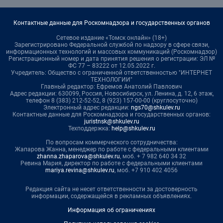
Контактные данные для Роскомнадзора и государственных органов
Сетевое издание «Томск онлайн» (18+)
Зарегистрировано Федеральной службой по надзору в сфере связи,
информационных технологий и массовых коммуникаций (Роскомнадзор)
Регистрационный номер и дата принятия решения о регистрации: ЭЛ №
ФС 77 – 83222 от 12.05.2022 г.
Учредитель: Общество с ограниченной ответственностью "ИНТЕРНЕТ
ТЕХНОЛОГИИ"
Главный редактор: Ефремов Анатолий Павлович
Адрес редакции: 630099, Россия, Новосибирск, ул. Ленина, д. 12, 6 этаж,
телефон 8 (383) 212-52-52, 8 (923) 157-00-00 (круглосуточно)
Электронный адрес редакции:
ngs70@shkulev.ru
Контактные данные для Роскомнадзора и государственных органов:
juristnsk@shkulev.ru
Техподдержка:
help@shkulev.ru
По вопросам коммерческого сотрудничества:
Жапарова Жанна, менеджер по работе с федеральными клиентами
zhanna.zhaparova@shkulev.ru
, моб. + 7 982 640 34 32
Ревина Мария, директор по работе с федеральными клиентами
mariya.revina@shkulev.ru
, моб. +7 910 402 4056
Редакция сайта не несет ответственности за достоверность
информации, содержащейся в рекламных объявлениях.
Информация об ограничениях