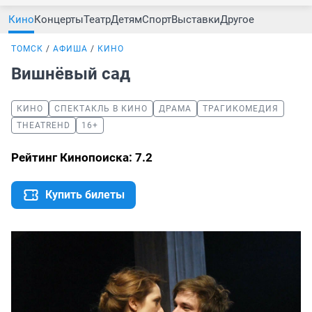
Кино
Концерты
Театр
Детям
Спорт
Выставки
Другое
ТОМСК
АФИША
КИНО
Вишнёвый сад
КИНО
СПЕКТАКЛЬ В КИНО
ДРАМА
ТРАГИКОМЕДИЯ
THEATREHD
16+
Рейтинг Кинопоиска: 7.2
Купить билеты