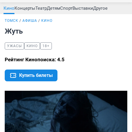
Кино
Концерты
Театр
Детям
Спорт
Выставки
Другое
ТОМСК
АФИША
КИНО
Жуть
УЖАСЫ
КИНО
18+
Рейтинг Кинопоиска: 4.5
Купить билеты