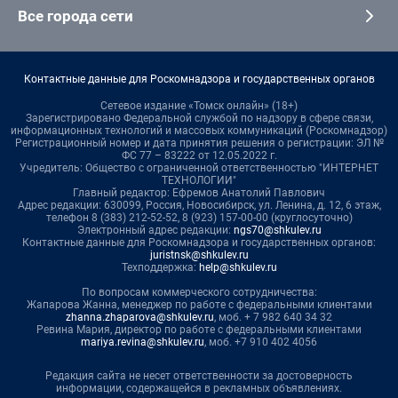
Все города сети
Контактные данные для Роскомнадзора и государственных органов
Сетевое издание «Томск онлайн» (18+)
Зарегистрировано Федеральной службой по надзору в сфере связи,
информационных технологий и массовых коммуникаций (Роскомнадзор)
Регистрационный номер и дата принятия решения о регистрации: ЭЛ №
ФС 77 – 83222 от 12.05.2022 г.
Учредитель: Общество с ограниченной ответственностью "ИНТЕРНЕТ
ТЕХНОЛОГИИ"
Главный редактор: Ефремов Анатолий Павлович
Адрес редакции: 630099, Россия, Новосибирск, ул. Ленина, д. 12, 6 этаж,
телефон 8 (383) 212-52-52, 8 (923) 157-00-00 (круглосуточно)
Электронный адрес редакции:
ngs70@shkulev.ru
Контактные данные для Роскомнадзора и государственных органов:
juristnsk@shkulev.ru
Техподдержка:
help@shkulev.ru
По вопросам коммерческого сотрудничества:
Жапарова Жанна, менеджер по работе с федеральными клиентами
zhanna.zhaparova@shkulev.ru
, моб. + 7 982 640 34 32
Ревина Мария, директор по работе с федеральными клиентами
mariya.revina@shkulev.ru
, моб. +7 910 402 4056
Редакция сайта не несет ответственности за достоверность
информации, содержащейся в рекламных объявлениях.