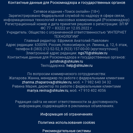
Контактные данные для Роскомнадзора и государственных органов
Сетевое издание «Томск онлайн» (18+)
Зарегистрировано Федеральной службой по надзору в сфере связи,
информационных технологий и массовых коммуникаций (Роскомнадзор)
Регистрационный номер и дата принятия решения о регистрации: ЭЛ №
ФС 77 – 83222 от 12.05.2022 г.
Учредитель: Общество с ограниченной ответственностью "ИНТЕРНЕТ
ТЕХНОЛОГИИ"
Главный редактор: Ефремов Анатолий Павлович
Адрес редакции: 630099, Россия, Новосибирск, ул. Ленина, д. 12, 6 этаж,
телефон 8 (383) 212-52-52, 8 (923) 157-00-00 (круглосуточно)
Электронный адрес редакции:
ngs70@shkulev.ru
Контактные данные для Роскомнадзора и государственных органов:
juristnsk@shkulev.ru
Техподдержка:
help@shkulev.ru
По вопросам коммерческого сотрудничества:
Жапарова Жанна, менеджер по работе с федеральными клиентами
zhanna.zhaparova@shkulev.ru
, моб. + 7 982 640 34 32
Ревина Мария, директор по работе с федеральными клиентами
mariya.revina@shkulev.ru
, моб. +7 910 402 4056
Редакция сайта не несет ответственности за достоверность
информации, содержащейся в рекламных объявлениях.
Информация об ограничениях
Политика использования cookies
Рекомендательные системы