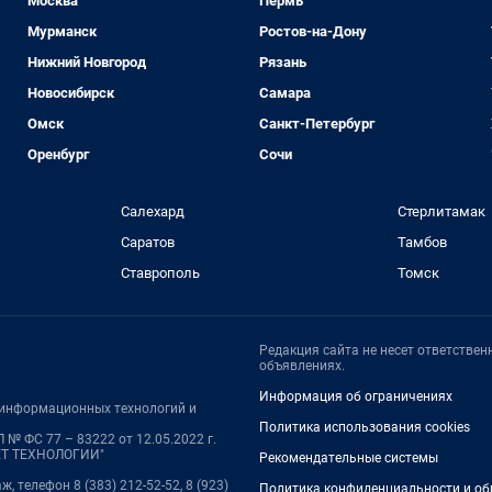
Москва
Пермь
Мурманск
Ростов-на-Дону
Нижний Новгород
Рязань
Новосибирск
Самара
Омск
Санкт-Петербург
Оренбург
Сочи
Салехард
Стерлитамак
Саратов
Тамбов
Ставрополь
Томск
Редакция сайта не несет ответстве
объявлениях.
Информация об ограничениях
, информационных технологий и
Политика использования cookies
№ ФС 77 – 83222 от 12.05.2022 г.
НЕТ ТЕХНОЛОГИИ"
Рекомендательные системы
ж, телефон 8 (383) 212-52-52, 8 (923)
Политика конфиденциальности и об