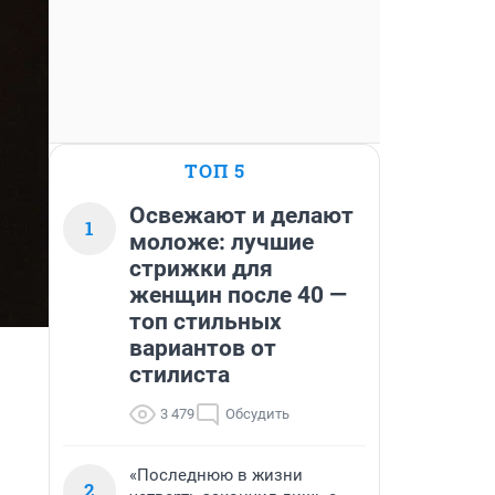
ТОП 5
Освежают и делают
1
моложе: лучшие
стрижки для
женщин после 40 —
топ стильных
вариантов от
стилиста
3 479
Обсудить
«Последнюю в жизни
2