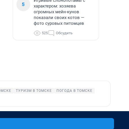
Игривые слонопотамы с
5
характером: хозяева
огромных мейн-кунов
показали своих котов —
фото суровых питомцев
525
Обсудить
ОМСКЕ
ТУРИЗМ В ТОМСКЕ
ПОГОДА В ТОМСКЕ