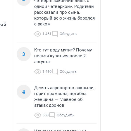
четверть закончил лишь с
одной четверкой». Родители
рассказали про сына,
который всю жизнь боролся
ый 
с раком
1 461
Обсудить
Кто тут воду мутит? Почему
3
нельзя купаться после 2
августа
1 410
Обсудить
Десять аэропортов закрыли,
4
горит промзона, погибла
женщина — главное об
атаках дронов
553
Обсудить