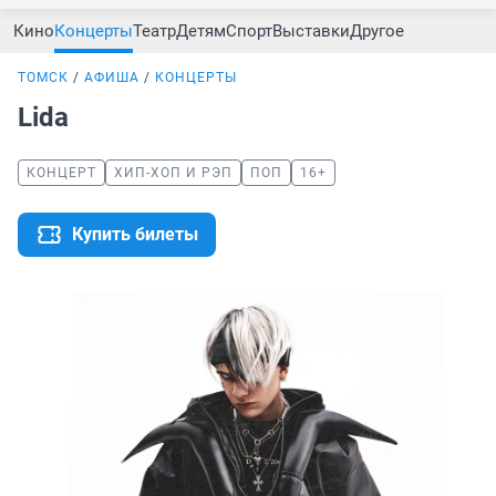
Кино
Концерты
Театр
Детям
Спорт
Выставки
Другое
ТОМСК
АФИША
КОНЦЕРТЫ
Lida
КОНЦЕРТ
ХИП-ХОП И РЭП
ПОП
16+
Купить билеты