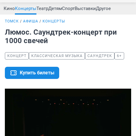
Кино
Концерты
Театр
Детям
Спорт
Выставки
Другое
ТОМСК
АФИША
КОНЦЕРТЫ
Люмос. Саундтрек-концерт при
1000 свечей
КОНЦЕРТ
КЛАССИЧЕСКАЯ МУЗЫКА
САУНДТРЕК
6+
Купить билеты