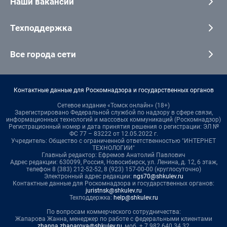
Наши вакансии
Техподдержка
Все города сети
Контактные данные для Роскомнадзора и государственных органов
Сетевое издание «Томск онлайн» (18+)
Зарегистрировано Федеральной службой по надзору в сфере связи,
информационных технологий и массовых коммуникаций (Роскомнадзор)
Регистрационный номер и дата принятия решения о регистрации: ЭЛ №
ФС 77 – 83222 от 12.05.2022 г.
Учредитель: Общество с ограниченной ответственностью "ИНТЕРНЕТ
ТЕХНОЛОГИИ"
Главный редактор: Ефремов Анатолий Павлович
Адрес редакции: 630099, Россия, Новосибирск, ул. Ленина, д. 12, 6 этаж,
телефон 8 (383) 212-52-52, 8 (923) 157-00-00 (круглосуточно)
Электронный адрес редакции:
ngs70@shkulev.ru
Контактные данные для Роскомнадзора и государственных органов:
juristnsk@shkulev.ru
Техподдержка:
help@shkulev.ru
По вопросам коммерческого сотрудничества:
Жапарова Жанна, менеджер по работе с федеральными клиентами
zhanna.zhaparova@shkulev.ru
, моб. + 7 982 640 34 32