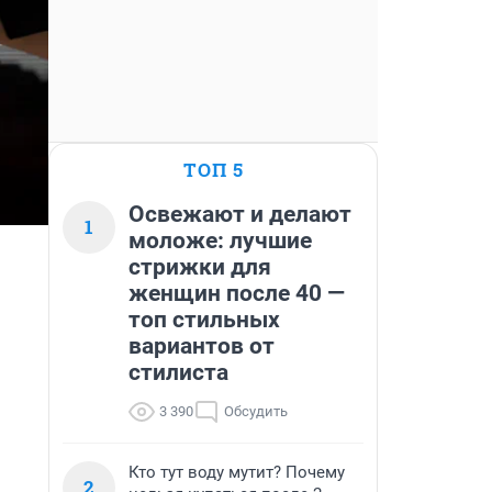
ТОП 5
Освежают и делают
1
моложе: лучшие
стрижки для
женщин после 40 —
топ стильных
вариантов от
стилиста
3 390
Обсудить
Кто тут воду мутит? Почему
2