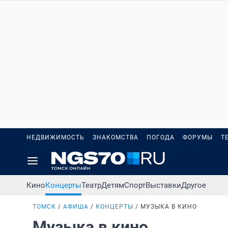
НЕДВИЖИМОСТЬ
ЗНАКОМСТВА
ПОГОДА
ФОРУМЫ
Т
Кино
Концерты
Театр
Детям
Спорт
Выставки
Другое
ТОМСК
АФИША
КОНЦЕРТЫ
МУЗЫКА В КИНО
Музыка в кино