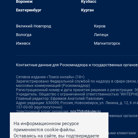
Воронеж
Кузбасс
Екатеринбург
Курган
Великий Новгород
Киров
Вологда
Липецк
Ижевск
Магнитогорск
Контактные данные для Роскомнадзора и государственных органов
Сетевое издание «Томск онлайн» (18+)
Зарегистрировано Федеральной службой по надзору в сфере связи
массовых коммуникаций (Роскомнадзор)
Регистрационный номер и дата принятия решения о регистрации: ЭЛ 
Учредитель: Общество с ограниченной ответственностью "ИНТЕР
Главный редактор: Ефремов Анатолий Павлович
Адрес редакции: 630099, Россия, Новосибирск, ул. Ленина, д. 12, 6 эта
157-00-00 (круглосуточно)
Электронный адрес редакции:
ngs70@shkulev.ru
Контактные данные для Роскомнадзора и государственных органов
Техподдержка:
help@shkulev.ru
На информационном ресурсе
По вопросам коммерческого сотрудничества:
применяются cookie-файлы.
Жапарова Жанна, менеджер по работе с федеральными клиентами
Оставаясь на сайте, вы подтверждаете
zhanna.zhaparova@shkulev.ru
, моб. + 7 982 640 34 32