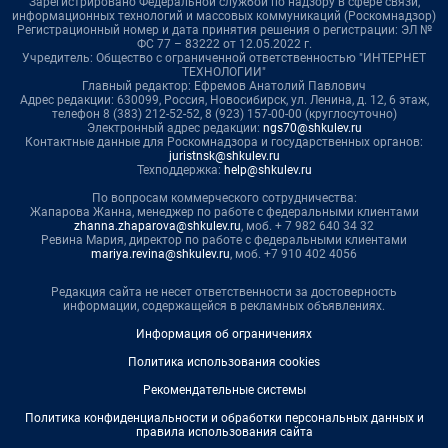
Зарегистрировано Федеральной службой по надзору в сфере связи,
информационных технологий и массовых коммуникаций (Роскомнадзор)
Регистрационный номер и дата принятия решения о регистрации: ЭЛ №
ФС 77 – 83222 от 12.05.2022 г.
Учредитель: Общество с ограниченной ответственностью "ИНТЕРНЕТ
ТЕХНОЛОГИИ"
Главный редактор: Ефремов Анатолий Павлович
Адрес редакции: 630099, Россия, Новосибирск, ул. Ленина, д. 12, 6 этаж,
телефон 8 (383) 212-52-52, 8 (923) 157-00-00 (круглосуточно)
Электронный адрес редакции:
ngs70@shkulev.ru
Контактные данные для Роскомнадзора и государственных органов:
juristnsk@shkulev.ru
Техподдержка:
help@shkulev.ru
По вопросам коммерческого сотрудничества:
Жапарова Жанна, менеджер по работе с федеральными клиентами
zhanna.zhaparova@shkulev.ru
, моб. + 7 982 640 34 32
Ревина Мария, директор по работе с федеральными клиентами
mariya.revina@shkulev.ru
, моб. +7 910 402 4056
Редакция сайта не несет ответственности за достоверность
информации, содержащейся в рекламных объявлениях.
Информация об ограничениях
Политика использования cookies
Рекомендательные системы
Политика конфиденциальности и обработки персональных данных и
правила использования сайта