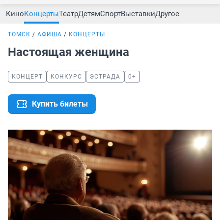
Кино
Концерты
Театр
Детям
Спорт
Выставки
Другое
ТОМСК
АФИША
КОНЦЕРТЫ
Настоящая женщина
КОНЦЕРТ
КОНКУРС
ЭСТРАДА
0+
Купить билеты