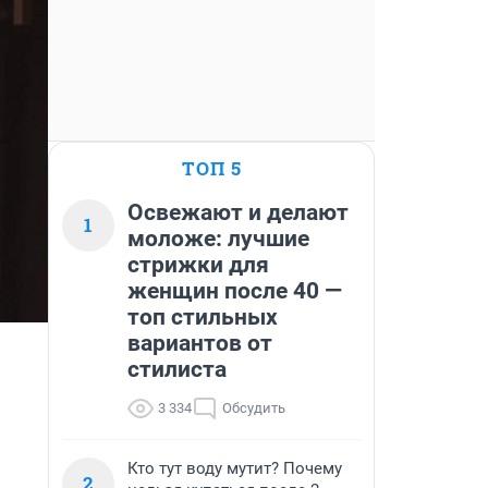
ТОП 5
Освежают и делают
1
моложе: лучшие
стрижки для
женщин после 40 —
топ стильных
вариантов от
стилиста
3 334
Обсудить
Кто тут воду мутит? Почему
2