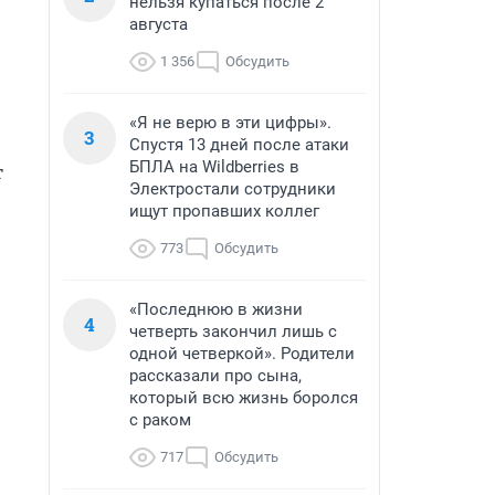
нельзя купаться после 2
августа
1 356
Обсудить
«Я не верю в эти цифры».
3
Спустя 13 дней после атаки
БПЛА на Wildberries в
 
Электростали сотрудники
ищут пропавших коллег
773
Обсудить
«Последнюю в жизни
4
четверть закончил лишь с
одной четверкой». Родители
рассказали про сына,
который всю жизнь боролся
с раком
717
Обсудить