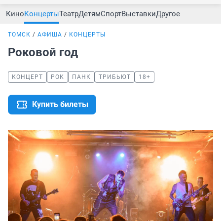
Кино
Концерты
Театр
Детям
Спорт
Выставки
Другое
ТОМСК
АФИША
КОНЦЕРТЫ
Роковой год
КОНЦЕРТ
РОК
ПАНК
ТРИБЬЮТ
18+
Купить билеты