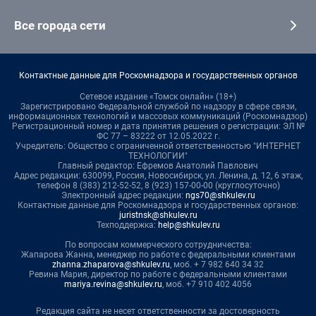
Все города сети
Контактные данные для Роскомнадзора и государственных органов
Сетевое издание «Томск онлайн» (18+)
Зарегистрировано Федеральной службой по надзору в сфере связи,
информационных технологий и массовых коммуникаций (Роскомнадзор)
Регистрационный номер и дата принятия решения о регистрации: ЭЛ №
ФС 77 – 83222 от 12.05.2022 г.
Учредитель: Общество с ограниченной ответственностью "ИНТЕРНЕТ
ТЕХНОЛОГИИ"
Главный редактор: Ефремов Анатолий Павлович
Адрес редакции: 630099, Россия, Новосибирск, ул. Ленина, д. 12, 6 этаж,
телефон 8 (383) 212-52-52, 8 (923) 157-00-00 (круглосуточно)
Электронный адрес редакции:
ngs70@shkulev.ru
Контактные данные для Роскомнадзора и государственных органов:
juristnsk@shkulev.ru
Техподдержка:
help@shkulev.ru
По вопросам коммерческого сотрудничества:
Жапарова Жанна, менеджер по работе с федеральными клиентами
zhanna.zhaparova@shkulev.ru
, моб. + 7 982 640 34 32
Ревина Мария, директор по работе с федеральными клиентами
mariya.revina@shkulev.ru
, моб. +7 910 402 4056
Редакция сайта не несет ответственности за достоверность