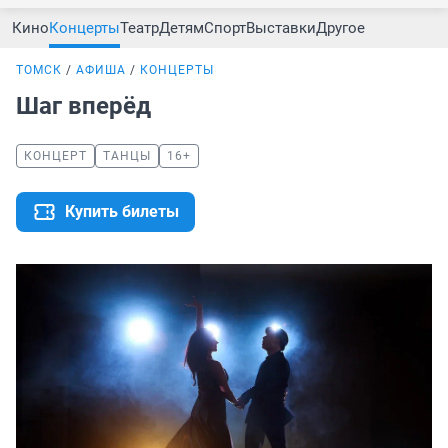
Кино
Концерты
Театр
Детям
Спорт
Выставки
Другое
ТОМСК
АФИША
КОНЦЕРТЫ
Шаг вперёд
КОНЦЕРТ
ТАНЦЫ
16+
Купить билеты