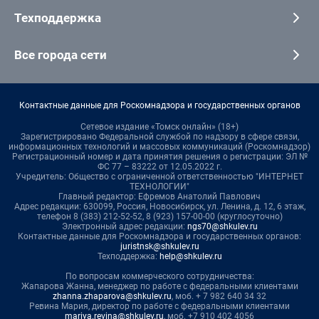
Техподдержка
Все города сети
Контактные данные для Роскомнадзора и государственных органов
Сетевое издание «Томск онлайн» (18+)
Зарегистрировано Федеральной службой по надзору в сфере связи,
информационных технологий и массовых коммуникаций (Роскомнадзор)
Регистрационный номер и дата принятия решения о регистрации: ЭЛ №
ФС 77 – 83222 от 12.05.2022 г.
Учредитель: Общество с ограниченной ответственностью "ИНТЕРНЕТ
ТЕХНОЛОГИИ"
Главный редактор: Ефремов Анатолий Павлович
Адрес редакции: 630099, Россия, Новосибирск, ул. Ленина, д. 12, 6 этаж,
телефон 8 (383) 212-52-52, 8 (923) 157-00-00 (круглосуточно)
Электронный адрес редакции:
ngs70@shkulev.ru
Контактные данные для Роскомнадзора и государственных органов:
juristnsk@shkulev.ru
Техподдержка:
help@shkulev.ru
По вопросам коммерческого сотрудничества:
Жапарова Жанна, менеджер по работе с федеральными клиентами
zhanna.zhaparova@shkulev.ru
, моб. + 7 982 640 34 32
Ревина Мария, директор по работе с федеральными клиентами
mariya.revina@shkulev.ru
, моб. +7 910 402 4056