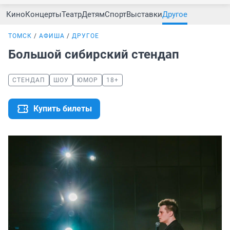
Кино
Концерты
Театр
Детям
Спорт
Выставки
Другое
ТОМСК
АФИША
ДРУГОЕ
Большой сибирский стендап
СТЕНДАП
ШОУ
ЮМОР
18+
Купить билеты