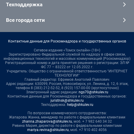
Техподдержка
Все города сети
Контактные данные для Роскомнадзора и государственных органов
Сетевое издание «Томск онлайн» (18+)
Зарегистрировано Федеральной службой по надзору в сфере связи,
информационных технологий и массовых коммуникаций (Роскомнадзор)
Регистрационный номер и дата принятия решения о регистрации: ЭЛ №
ФС 77 – 83222 от 12.05.2022 г.
Учредитель: Общество с ограниченной ответственностью "ИНТЕРНЕТ
ТЕХНОЛОГИИ"
Главный редактор: Ефремов Анатолий Павлович
Адрес редакции: 630099, Россия, Новосибирск, ул. Ленина, д. 12, 6 этаж,
телефон 8 (383) 212-52-52, 8 (923) 157-00-00 (круглосуточно)
Электронный адрес редакции:
ngs70@shkulev.ru
Контактные данные для Роскомнадзора и государственных органов:
juristnsk@shkulev.ru
Техподдержка:
help@shkulev.ru
По вопросам коммерческого сотрудничества:
Жапарова Жанна, менеджер по работе с федеральными клиентами
zhanna.zhaparova@shkulev.ru
, моб. + 7 982 640 34 32
Ревина Мария, директор по работе с федеральными клиентами
mariya.revina@shkulev.ru
, моб. +7 910 402 4056