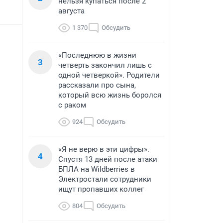
нельзя купаться после 2
августа
1 370
Обсудить
«Последнюю в жизни
3
четверть закончил лишь с
одной четверкой». Родители
рассказали про сына,
который всю жизнь боролся
с раком
924
Обсудить
«Я не верю в эти цифры».
4
Спустя 13 дней после атаки
БПЛА на Wildberries в
Электростали сотрудники
ищут пропавших коллег
804
Обсудить