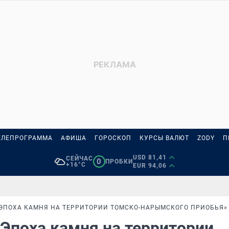
ЕЛЕПРОГРАММА
АФИША
ГОРОСКОП
КУРСЫ ВАЛЮТ
ZODY
П
USD 81,41
СЕЙЧАС
0
ПРОБКИ
+16°C
EUR 94,06
«ЭПОХА КАМНЯ НА ТЕРРИТОРИИ ТОМСКО-НАРЫМСКОГО ПРИОБЬЯ»
«Эпоха камня на территории