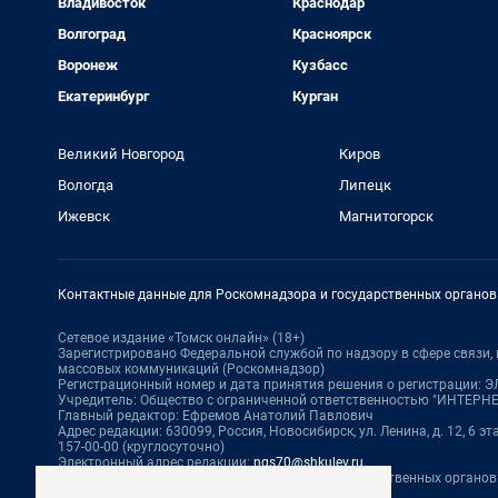
Владивосток
Краснодар
Волгоград
Красноярск
Воронеж
Кузбасс
Екатеринбург
Курган
Великий Новгород
Киров
Вологда
Липецк
Ижевск
Магнитогорск
Контактные данные для Роскомнадзора и государственных органов
Сетевое издание «Томск онлайн» (18+)
Зарегистрировано Федеральной службой по надзору в сфере связи
массовых коммуникаций (Роскомнадзор)
Регистрационный номер и дата принятия решения о регистрации: ЭЛ 
Учредитель: Общество с ограниченной ответственностью "ИНТЕР
Главный редактор: Ефремов Анатолий Павлович
Адрес редакции: 630099, Россия, Новосибирск, ул. Ленина, д. 12, 6 эта
157-00-00 (круглосуточно)
Электронный адрес редакции:
ngs70@shkulev.ru
Контактные данные для Роскомнадзора и государственных органов
Техподдержка:
help@shkulev.ru