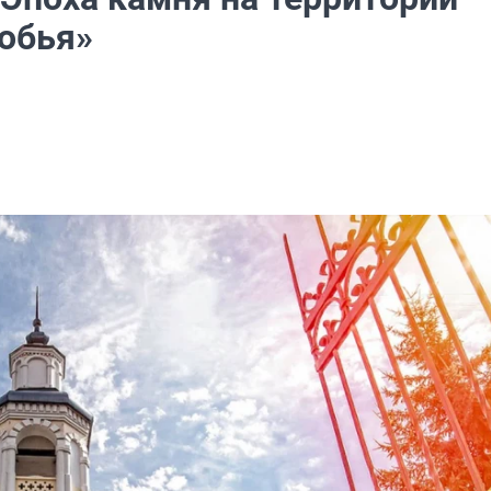
иобья»