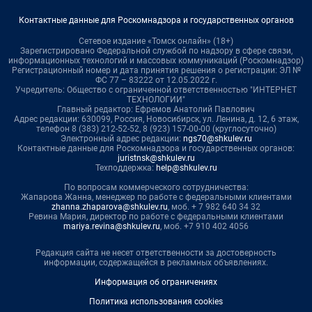
Контактные данные для Роскомнадзора и государственных органов
Сетевое издание «Томск онлайн» (18+)
Зарегистрировано Федеральной службой по надзору в сфере связи,
информационных технологий и массовых коммуникаций (Роскомнадзор)
Регистрационный номер и дата принятия решения о регистрации: ЭЛ №
ФС 77 – 83222 от 12.05.2022 г.
Учредитель: Общество с ограниченной ответственностью "ИНТЕРНЕТ
ТЕХНОЛОГИИ"
Главный редактор: Ефремов Анатолий Павлович
Адрес редакции: 630099, Россия, Новосибирск, ул. Ленина, д. 12, 6 этаж,
телефон 8 (383) 212-52-52, 8 (923) 157-00-00 (круглосуточно)
Электронный адрес редакции:
ngs70@shkulev.ru
Контактные данные для Роскомнадзора и государственных органов:
juristnsk@shkulev.ru
Техподдержка:
help@shkulev.ru
По вопросам коммерческого сотрудничества:
Жапарова Жанна, менеджер по работе с федеральными клиентами
zhanna.zhaparova@shkulev.ru
, моб. + 7 982 640 34 32
Ревина Мария, директор по работе с федеральными клиентами
mariya.revina@shkulev.ru
, моб. +7 910 402 4056
Редакция сайта не несет ответственности за достоверность
информации, содержащейся в рекламных объявлениях.
Информация об ограничениях
Политика использования cookies