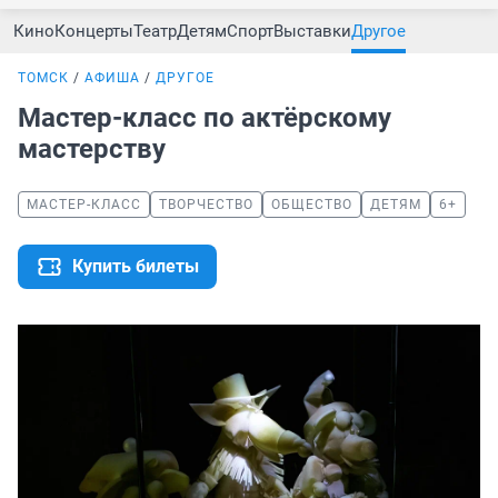
Кино
Концерты
Театр
Детям
Спорт
Выставки
Другое
ТОМСК
АФИША
ДРУГОЕ
Мастер-класс по актёрскому
мастерству
МАСТЕР-КЛАСС
ТВОРЧЕСТВО
ОБЩЕСТВО
ДЕТЯМ
6+
Купить билеты