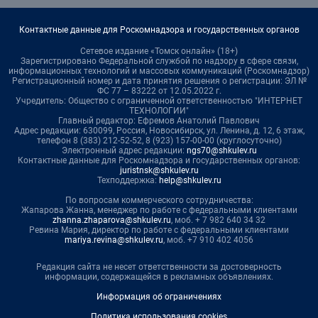
Контактные данные для Роскомнадзора и государственных органов
Сетевое издание «Томск онлайн» (18+)
Зарегистрировано Федеральной службой по надзору в сфере связи,
информационных технологий и массовых коммуникаций (Роскомнадзор)
Регистрационный номер и дата принятия решения о регистрации: ЭЛ №
ФС 77 – 83222 от 12.05.2022 г.
Учредитель: Общество с ограниченной ответственностью "ИНТЕРНЕТ
ТЕХНОЛОГИИ"
Главный редактор: Ефремов Анатолий Павлович
Адрес редакции: 630099, Россия, Новосибирск, ул. Ленина, д. 12, 6 этаж,
телефон 8 (383) 212-52-52, 8 (923) 157-00-00 (круглосуточно)
Электронный адрес редакции:
ngs70@shkulev.ru
Контактные данные для Роскомнадзора и государственных органов:
juristnsk@shkulev.ru
Техподдержка:
help@shkulev.ru
По вопросам коммерческого сотрудничества:
Жапарова Жанна, менеджер по работе с федеральными клиентами
zhanna.zhaparova@shkulev.ru
, моб. + 7 982 640 34 32
Ревина Мария, директор по работе с федеральными клиентами
mariya.revina@shkulev.ru
, моб. +7 910 402 4056
Редакция сайта не несет ответственности за достоверность
информации, содержащейся в рекламных объявлениях.
Информация об ограничениях
Политика использования cookies