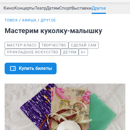
Кино
Концерты
Театр
Детям
Спорт
Выставки
Другое
ТОМСК
АФИША
ДРУГОЕ
Мастерим куколку-малышку
МАСТЕР-КЛАСС
ТВОРЧЕСТВО
СДЕЛАЙ САМ
ПРИКЛАДНОЕ ИСКУССТВО
ДЕТЯМ
6+
Купить билеты