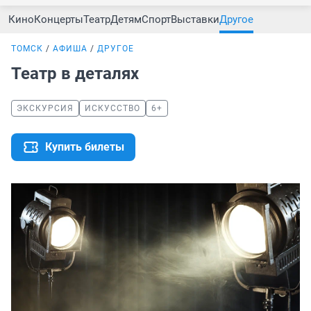
Кино
Концерты
Театр
Детям
Спорт
Выставки
Другое
ТОМСК
АФИША
ДРУГОЕ
Театр в деталях
ЭКСКУРСИЯ
ИСКУССТВО
6+
Купить билеты