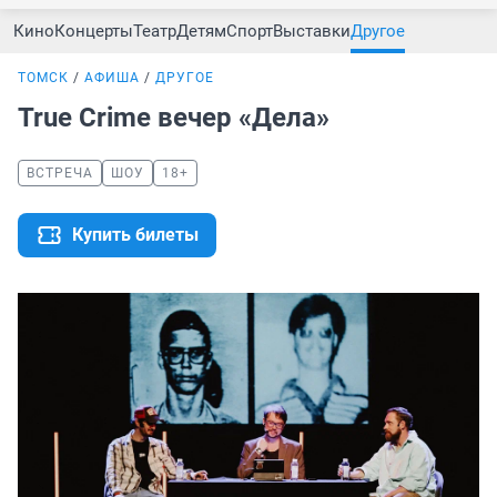
Кино
Концерты
Театр
Детям
Спорт
Выставки
Другое
ТОМСК
АФИША
ДРУГОЕ
True Crime вечер «Дела»
ВСТРЕЧА
ШОУ
18+
Купить билеты