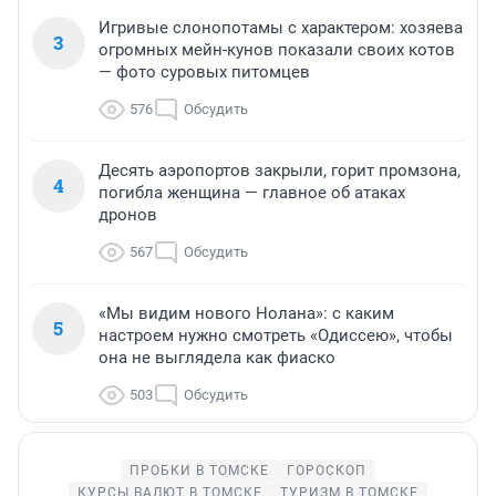
Игривые слонопотамы с характером: хозяева
3
огромных мейн-кунов показали своих котов
— фото суровых питомцев
576
Обсудить
Десять аэропортов закрыли, горит промзона,
4
погибла женщина — главное об атаках
дронов
567
Обсудить
«Мы видим нового Нолана»: с каким
5
настроем нужно смотреть «Одиссею», чтобы
она не выглядела как фиаско
503
Обсудить
ПРОБКИ В ТОМСКЕ
ГОРОСКОП
КУРСЫ ВАЛЮТ В ТОМСКЕ
ТУРИЗМ В ТОМСКЕ