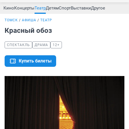
Кино
Концерты
Театр
Детям
Спорт
Выставки
Другое
ТОМСК
АФИША
ТЕАТР
Красный обоз
СПЕКТАКЛЬ
ДРАМА
12+
Купить билеты