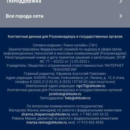
Техподдержка
Все города сети
Контактные данные для Роскомнадзора и государственных органов
Сетевое издание «Томск онлайн» (18+)
Зарегистрировано Федеральной службой по надзору в сфере связи,
информационных технологий и массовых коммуникаций (Роскомнадзор)
Регистрационный номер и дата принятия решения о регистрации: ЭЛ №
ФС 77 – 83222 от 12.05.2022 г.
Учредитель: Общество с ограниченной ответственностью "ИНТЕРНЕТ
ТЕХНОЛОГИИ"
Главный редактор: Ефремов Анатолий Павлович
Адрес редакции: 630099, Россия, Новосибирск, ул. Ленина, д. 12, 6 этаж,
телефон 8 (383) 212-52-52, 8 (923) 157-00-00 (круглосуточно)
Электронный адрес редакции:
ngs70@shkulev.ru
Контактные данные для Роскомнадзора и государственных органов:
juristnsk@shkulev.ru
Техподдержка:
help@shkulev.ru
По вопросам коммерческого сотрудничества:
Жапарова Жанна, менеджер по работе с федеральными клиентами
zhanna.zhaparova@shkulev.ru
, моб. + 7 982 640 34 32
Ревина Мария, директор по работе с федеральными клиентами
mariya.revina@shkulev.ru
, моб. +7 910 402 4056