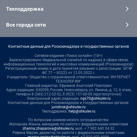
Техподдержка
Все города сети
Контактные данные для Роскомнадзора и государственных органов
Сетевое издание «Томск онлайн» (18+)
Зарегистрировано Федеральной службой по надзору в сфере связи,
информационных технологий и массовых коммуникаций (Роскомнадзор)
Регистрационный номер и дата принятия решения о регистрации: ЭЛ №
ФС 77 – 83222 от 12.05.2022 г.
Учредитель: Общество с ограниченной ответственностью "ИНТЕРНЕТ
ТЕХНОЛОГИИ"
Главный редактор: Ефремов Анатолий Павлович
Адрес редакции: 630099, Россия, Новосибирск, ул. Ленина, д. 12, 6 этаж,
телефон 8 (383) 212-52-52, 8 (923) 157-00-00 (круглосуточно)
Электронный адрес редакции:
ngs70@shkulev.ru
Контактные данные для Роскомнадзора и государственных органов:
juristnsk@shkulev.ru
Техподдержка:
help@shkulev.ru
По вопросам коммерческого сотрудничества:
Жапарова Жанна, менеджер по работе с федеральными клиентами
zhanna.zhaparova@shkulev.ru
, моб. + 7 982 640 34 32
Ревина Мария, директор по работе с федеральными клиентами