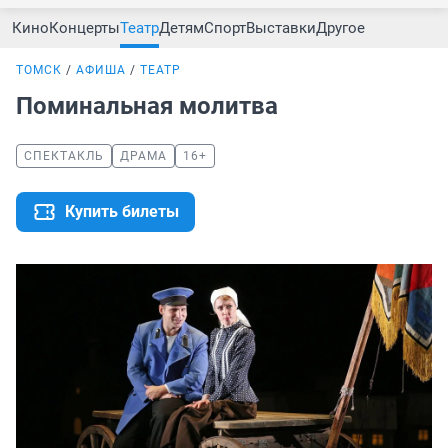
Кино
Концерты
Театр
Детям
Спорт
Выставки
Другое
ТОМСК
АФИША
ТЕАТР
Поминальная молитва
СПЕКТАКЛЬ
ДРАМА
16+
Купить билеты