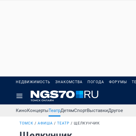
НЕДВИЖИМОСТЬ
ЗНАКОМСТВА
ПОГОДА
ФОРУМЫ
Т
Кино
Концерты
Театр
Детям
Спорт
Выставки
Другое
ТОМСК
АФИША
ТЕАТР
ЩЕЛКУНЧИК
Щелкунчик