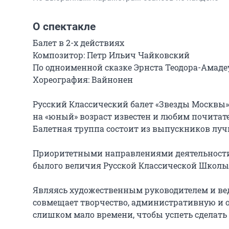
О спектакле
Балет в 2-х действиях

Композитор: Петр Ильич Чайковский

По одноименной сказке Эрнста Теодора-Амаде
Хореография: Вайнонен

Русский Классический балет «Звезды Москвы» (т
на «юный» возраст известен и любим почитател
Балетная труппа состоит из выпускников луч
Приоритетными направлениями деятельности 
былого величия Русской Классической Школы Б
Являясь художественным руководителем и ве
совмещает творчество, административную и об
слишком мало времени, чтобы успеть сделать 