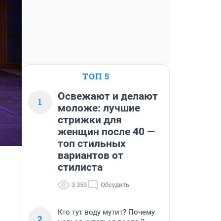
ТОП 5
Освежают и делают
1
моложе: лучшие
стрижки для
женщин после 40 —
топ стильных
вариантов от
стилиста
3 359
Обсудить
Кто тут воду мутит? Почему
2