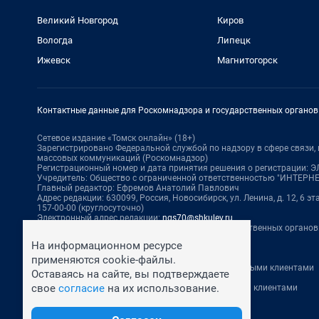
Великий Новгород
Киров
Вологда
Липецк
Ижевск
Магнитогорск
Контактные данные для Роскомнадзора и государственных органов
Сетевое издание «Томск онлайн» (18+)
Зарегистрировано Федеральной службой по надзору в сфере связи
массовых коммуникаций (Роскомнадзор)
Регистрационный номер и дата принятия решения о регистрации: ЭЛ 
Учредитель: Общество с ограниченной ответственностью "ИНТЕР
Главный редактор: Ефремов Анатолий Павлович
Адрес редакции: 630099, Россия, Новосибирск, ул. Ленина, д. 12, 6 эта
157-00-00 (круглосуточно)
Электронный адрес редакции:
ngs70@shkulev.ru
Контактные данные для Роскомнадзора и государственных органов
Техподдержка:
help@shkulev.ru
На информационном ресурсе
По вопросам коммерческого сотрудничества:
применяются cookie-файлы.
Жапарова Жанна, менеджер по работе с федеральными клиентами
Оставаясь на сайте, вы подтверждаете
zhanna.zhaparova@shkulev.ru
, моб. + 7 982 640 34 32
свое
согласие
на их использование.
Ревина Мария, директор по работе с федеральными клиентами
mariya.revina@shkulev.ru
, моб. +7 910 402 4056