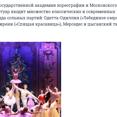
сударственной академии хореографии и Московского 
ертуар входит множество классических и современных 
а сольных партий: Одетта-Одиллия («Лебединое озеро»
Сирени («Спящая красавица»), Мерседес и цыганский та