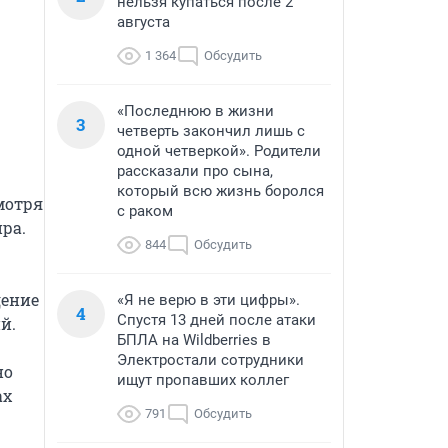
нельзя купаться после 2
августа
1 364
Обсудить
«Последнюю в жизни
3
четверть закончил лишь с
одной четверкой». Родители
рассказали про сына,
который всю жизнь боролся
мотря 
с раком
ра. 
844
Обсудить
ение 
«Я не верю в эти цифры».
4
Спустя 13 дней после атаки
.

БПЛА на Wildberries в
Электростали сотрудники
о 
ищут пропавших коллег
х 
791
Обсудить