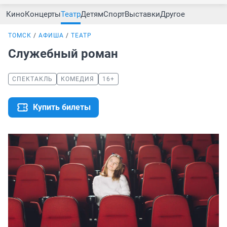
Кино
Концерты
Театр
Детям
Спорт
Выставки
Другое
ТОМСК
АФИША
ТЕАТР
Служебный роман
СПЕКТАКЛЬ
КОМЕДИЯ
16+
Купить билеты