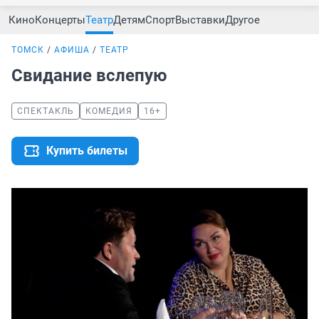
Кино
Концерты
Театр
Детям
Спорт
Выставки
Другое
ТОМСК
АФИША
ТЕАТР
Свидание вслепую
СПЕКТАКЛЬ
КОМЕДИЯ
16+
Купить билеты