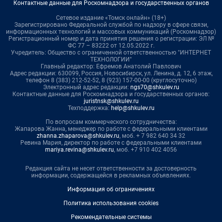
Контактные данные для Роскомнадзора и государственных органов
Сетевое издание «Томск онлайн» (18+)
Зарегистрировано Федеральной службой по надзору в сфере связи,
информационных технологий и массовых коммуникаций (Роскомнадзор)
Регистрационный номер и дата принятия решения о регистрации: ЭЛ №
ФС 77 – 83222 от 12.05.2022 г.
Учредитель: Общество с ограниченной ответственностью "ИНТЕРНЕТ
ТЕХНОЛОГИИ"
Главный редактор: Ефремов Анатолий Павлович
Адрес редакции: 630099, Россия, Новосибирск, ул. Ленина, д. 12, 6 этаж,
телефон 8 (383) 212-52-52, 8 (923) 157-00-00 (круглосуточно)
Электронный адрес редакции:
ngs70@shkulev.ru
Контактные данные для Роскомнадзора и государственных органов:
juristnsk@shkulev.ru
Техподдержка:
help@shkulev.ru
По вопросам коммерческого сотрудничества:
Жапарова Жанна, менеджер по работе с федеральными клиентами
zhanna.zhaparova@shkulev.ru
, моб. + 7 982 640 34 32
Ревина Мария, директор по работе с федеральными клиентами
mariya.revina@shkulev.ru
, моб. +7 910 402 4056
Редакция сайта не несет ответственности за достоверность
информации, содержащейся в рекламных объявлениях.
Информация об ограничениях
Политика использования cookies
Рекомендательные системы