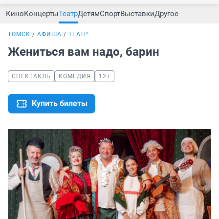
Кино
Концерты
Театр
Детям
Спорт
Выставки
Другое
ТОМСК
АФИША
ТЕАТР
Жениться вам надо, барин
СПЕКТАКЛЬ
КОМЕДИЯ
12+
Купить билеты