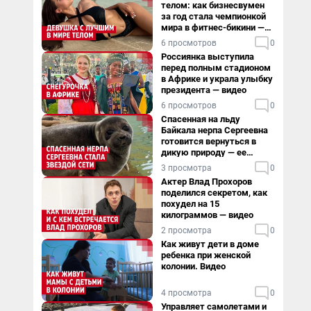
телом: как бизнесвумен
за год стала чемпионкой
мира в фитнес-бикини —
видео
6 просмотров
0
Россиянка выступила
перед полным стадионом
в Африке и украла улыбку
президента — видео
6 просмотров
0
Спасенная на льду
Байкала нерпа Сергеевна
готовится вернуться в
дикую природу — ее
видеоистория
3 просмотра
0
Актер Влад Прохоров
поделился секретом, как
похудел на 15
килограммов — видео
2 просмотра
0
Как живут дети в доме
ребенка при женской
колонии. Видео
4 просмотра
0
Управляет самолетами и