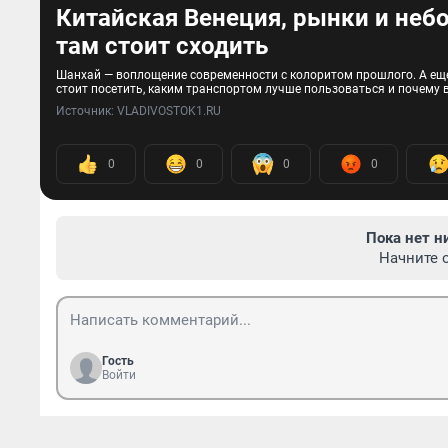
Китайская Венеция, рынки и небо
там стоит сходить
Шанхай — воплощение современности с колоритом прошлого. А еще
стоит посетить, каким транспортом лучше пользоваться и почему в
Источник: 
VLADIVOSTOK1.RU
0
0
0
0
Пока нет н
Начните 
Гость
Войти