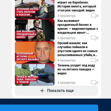
играет на барабанах.
История пилота, который
стал рок-звездой: видео
4 просмотра
0
Как выживает
праздничный бизнес в
кризис — видеоинтервью с
владельцем ивент-
агентства
3 просмотра
0
Орский маньяк: как
случайно поймали и
упустили одного из самых
разыскиваемых убийц в
России. Видео
4 просмотра
0
Тюмень уходит под воду
из-за летного паводка —
видео
3 просмотра
0
Показать еще