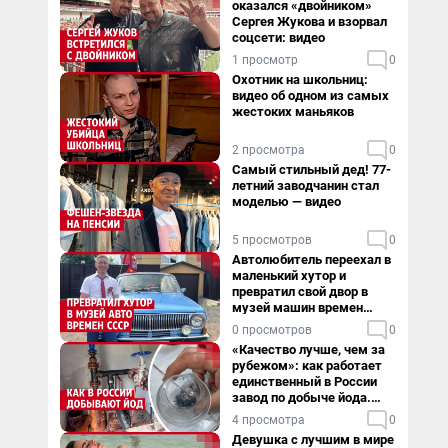
оказался «двойником»
Сергея Жукова и взорвал
соцсети: видео
1 просмотр
0
Охотник на школьниц:
видео об одном из самых
жестоких маньяков
2 просмотра
0
Самый стильный дед! 77-
летний заводчанин стал
моделью — видео
5 просмотров
0
Автолюбитель переехал в
маленький хутор и
превратил свой двор в
музей машин времен
СССР. Видео
0 просмотров
0
«Качество лучше, чем за
рубежом»: как работает
единственный в России
завод по добыче йода.
Видео
4 просмотра
0
Девушка с лучшим в мире