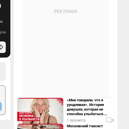
а
но
ров
«Мне говорили, что я
уродливая». История
девушки, которая не
способна улыбаться.
Видео
1 просмотр
0
Московский таксист