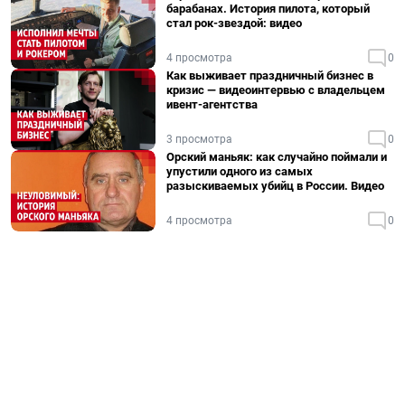
барабанах. История пилота, который
стал рок-звездой: видео
4 просмотра
0
Как выживает праздничный бизнес в
кризис — видеоинтервью с владельцем
ивент-агентства
3 просмотра
0
Орский маньяк: как случайно поймали и
упустили одного из самых
разыскиваемых убийц в России. Видео
4 просмотра
0