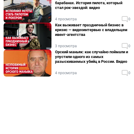
барабанах. История пилота, который
стал рок-звездой: видео
4 просмотра
0
Как выживает праздничный бизнес в
кризис — видеоинтервью с владельцем
ивент-агентства
3 просмотра
0
Орский маньяк: как случайно поймали и
упустили одного из самых
разыскиваемых убийц в России. Видео
4 просмотра
0