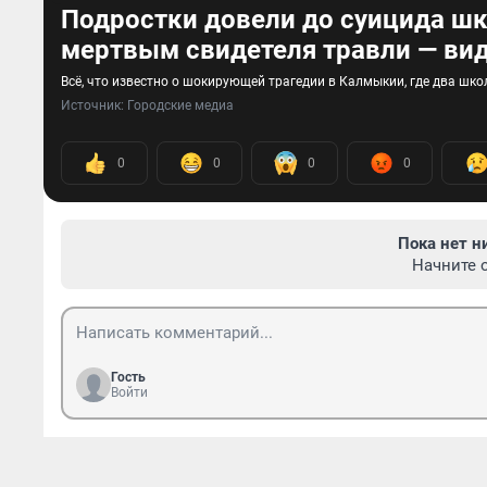
Подростки довели до суицида шк
мертвым свидетеля травли — ви
Всё, что известно о шокирующей трагедии в Калмыкии, где два шко
Источник: 
Городские медиа
0
0
0
0
Пока нет н
Начните 
Гость
Войти