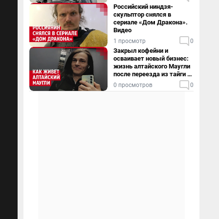
Российский ниндзя-
скульптор снялся в
сериале «Дом Дракона».
Видео
1 просмотр
0
Закрыл кофейни и
осваивает новый бизнес:
жизнь алтайского Маугли
после переезда из тайги в
столицу
0 просмотров
0