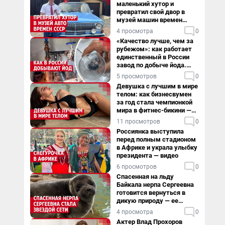
маленький хутор и
превратил свой двор в
музей машин времен
СССР. Видео
4 просмотра
0
«Качество лучше, чем за
рубежом»: как работает
единственный в России
завод по добыче йода.
Видео
5 просмотров
0
Девушка с лучшим в мире
телом: как бизнесвумен
за год стала чемпионкой
мира в фитнес-бикини —
видео
11 просмотров
0
Россиянка выступила
перед полным стадионом
в Африке и украла улыбку
президента — видео
6 просмотров
0
Спасенная на льду
Байкала нерпа Сергеевна
готовится вернуться в
дикую природу — ее
видеоистория
4 просмотра
0
Актер Влад Прохоров