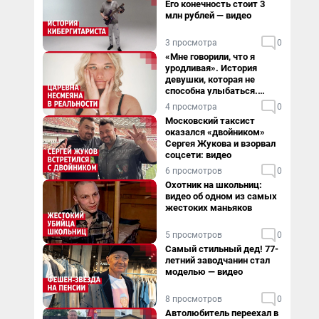
Его конечность стоит 3
млн рублей — видео
3 просмотра
0
«Мне говорили, что я
уродливая». История
девушки, которая не
способна улыбаться.
Видео
4 просмотра
0
Московский таксист
оказался «двойником»
Сергея Жукова и взорвал
соцсети: видео
6 просмотров
0
Охотник на школьниц:
видео об одном из самых
жестоких маньяков
5 просмотров
0
Самый стильный дед! 77-
летний заводчанин стал
моделью — видео
8 просмотров
0
Автолюбитель переехал в