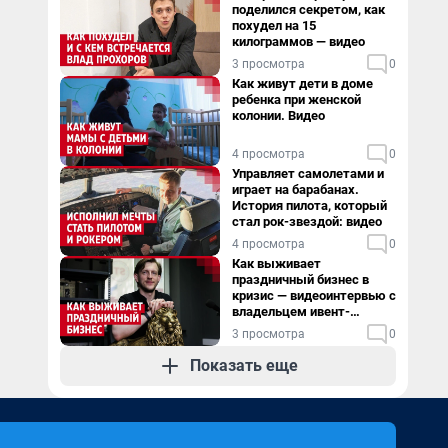
поделился секретом, как
похудел на 15
килограммов — видео
3 просмотра
0
Как живут дети в доме
ребенка при женской
колонии. Видео
4 просмотра
0
Управляет самолетами и
играет на барабанах.
История пилота, который
стал рок-звездой: видео
4 просмотра
0
Как выживает
праздничный бизнес в
кризис — видеоинтервью с
владельцем ивент-
агентства
3 просмотра
0
Показать еще