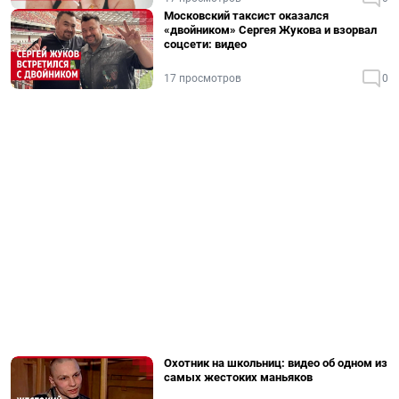
Московский таксист оказался
«двойником» Сергея Жукова и взорвал
соцсети: видео
17 просмотров
0
Охотник на школьниц: видео об одном из
самых жестоких маньяков