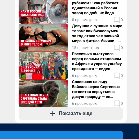
рубежом»: как работает
единственный в России
завод по добыче йода.
Видео
8 просмотров
0
Девушка с лучшим в мире
телом: как бизнесвумен
за год стала чемпионкой
мира в фитнес-бикини —
видео
15 просмотров
0
Россиянка выступила
перед полным стадионом
в Африке и украла улыбку
президента — видео
6 просмотров
0
Спасенная на льду
Байкала нерпа Сергеевна
готовится вернуться в
дикую природу — ее
видеоистория
6 просмотров
0
Показать еще