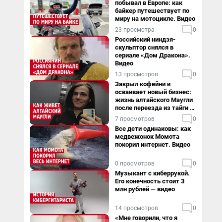
побывал в Европе: как
байкер путешествует по
миру на мотоцикле. Видео
23 просмотра
0
Российский ниндзя-
скульптор снялся в
сериале «Дом Дракона».
Видео
13 просмотров
0
Закрыл кофейни и
осваивает новый бизнес:
жизнь алтайского Маугли
после переезда из тайги в
столицу
7 просмотров
0
Все дети одинаковы: как
медвежонок Момота
покорил интернет. Видео
0 просмотров
0
Музыкант с киберрукой.
Его конечность стоит 3
млн рублей — видео
14 просмотров
0
«Мне говорили, что я