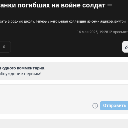
танки погибших на войне солдат —
ть в родную школу. Теперь у него целая коллекция из семи ящиков, внутри
16 мая 2025, 19:28
12 просмот
0
и одного комментария.
обсуждение первым!
Отправить