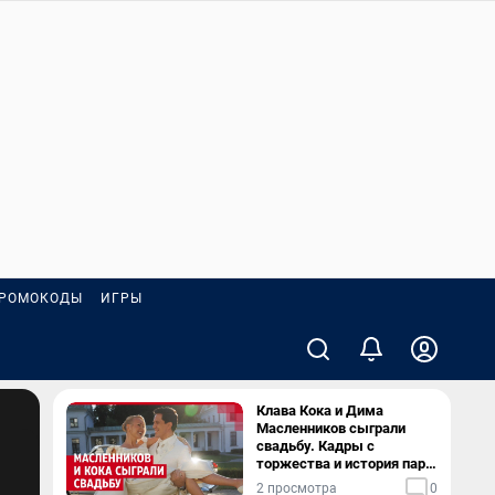
РОМОКОДЫ
ИГРЫ
Клава Кока и Дима
Масленников сыграли
свадьбу. Кадры с
торжества и история пары
— в видео
2 просмотра
0