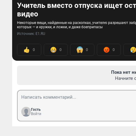
Учитель вместо отпуска ищет ос
видео
Некоторые вещи, найденные на раскопках, учителю разрешают забра
которых — и кружки, и ложки, и даже боеприпасы
Источник: 
E1.RU
0
0
0
0
Пока нет н
Начните 
Гость
Войти