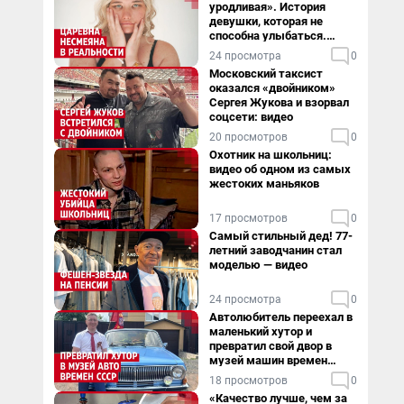
уродливая». История
девушки, которая не
способна улыбаться.
Видео
24 просмотра
0
Московский таксист
оказался «двойником»
Сергея Жукова и взорвал
соцсети: видео
20 просмотров
0
Охотник на школьниц:
видео об одном из самых
жестоких маньяков
17 просмотров
0
Самый стильный дед! 77-
летний заводчанин стал
моделью — видео
24 просмотра
0
Автолюбитель переехал в
маленький хутор и
превратил свой двор в
музей машин времен
СССР. Видео
18 просмотров
0
«Качество лучше, чем за