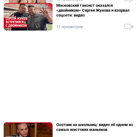
Московский таксист оказался
«двойником» Сергея Жукова и взорвал
соцсети: видео
17 просмотров
0
Охотник на школьниц: видео об одном из
самых жестоких маньяков