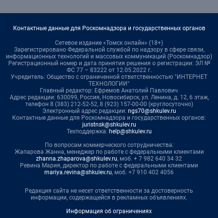
Контактные данные для Роскомнадзора и государственных органов
Сетевое издание «Томск онлайн» (18+)
Зарегистрировано Федеральной службой по надзору в сфере связи,
информационных технологий и массовых коммуникаций (Роскомнадзор)
Регистрационный номер и дата принятия решения о регистрации: ЭЛ №
ФС 77 – 83222 от 12.05.2022 г.
Учредитель: Общество с ограниченной ответственностью "ИНТЕРНЕТ
ТЕХНОЛОГИИ"
Главный редактор: Ефремов Анатолий Павлович
Адрес редакции: 630099, Россия, Новосибирск, ул. Ленина, д. 12, 6 этаж,
телефон 8 (383) 212-52-52, 8 (923) 157-00-00 (круглосуточно)
Электронный адрес редакции:
ngs70@shkulev.ru
Контактные данные для Роскомнадзора и государственных органов:
juristnsk@shkulev.ru
Техподдержка:
help@shkulev.ru
По вопросам коммерческого сотрудничества:
Жапарова Жанна, менеджер по работе с федеральными клиентами
zhanna.zhaparova@shkulev.ru
, моб. + 7 982 640 34 32
Ревина Мария, директор по работе с федеральными клиентами
mariya.revina@shkulev.ru
, моб. +7 910 402 4056
Редакция сайта не несет ответственности за достоверность
информации, содержащейся в рекламных объявлениях.
Информация об ограничениях