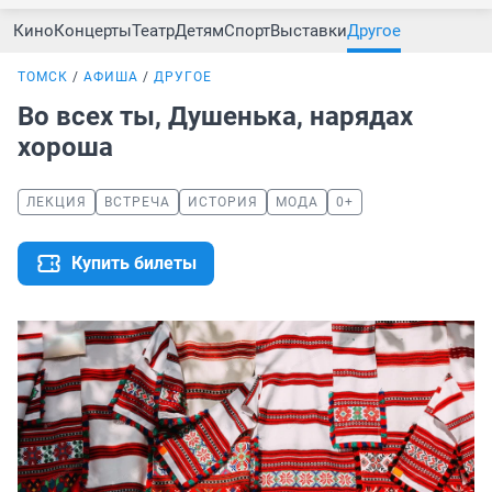
Кино
Концерты
Театр
Детям
Спорт
Выставки
Другое
ТОМСК
АФИША
ДРУГОЕ
Во всех ты, Душенька, нарядах
хороша
ЛЕКЦИЯ
ВСТРЕЧА
ИСТОРИЯ
МОДА
0+
Купить билеты