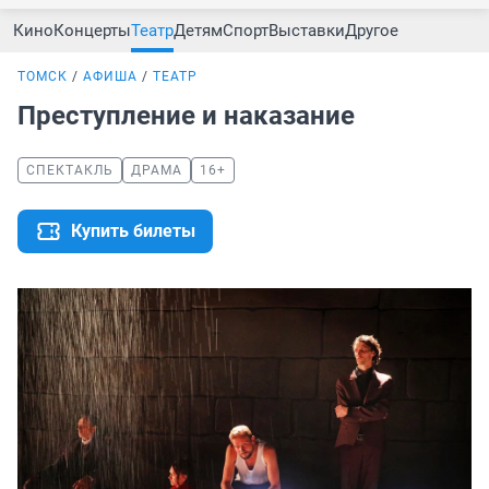
Кино
Концерты
Театр
Детям
Спорт
Выставки
Другое
ТОМСК
АФИША
ТЕАТР
Преступление и наказание
СПЕКТАКЛЬ
ДРАМА
16+
Купить билеты